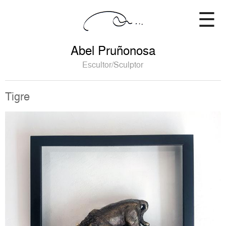
Pasar
☰
al
contenido
principal
Abel Pruñonosa
Escultor/Sculptor
Tigre